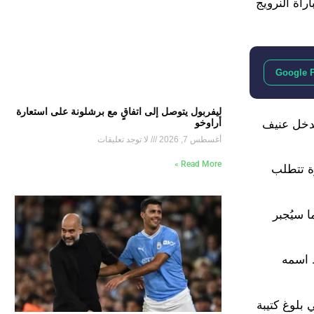
راة النرويج
Google 
ليفربول يتوصل إلى اتفاقٍ مع برشلونة على استعارة
أراوخو
بتدخل عنيف
أغسطس 7, 2026
لا توجد تعليقات
Read More »
ة تتطلب
ريات، مما سيُجبر
 اسمه
ساهم في بلوغ كتيبة