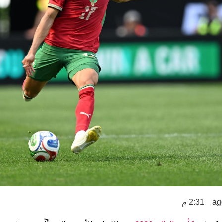
2:31 م