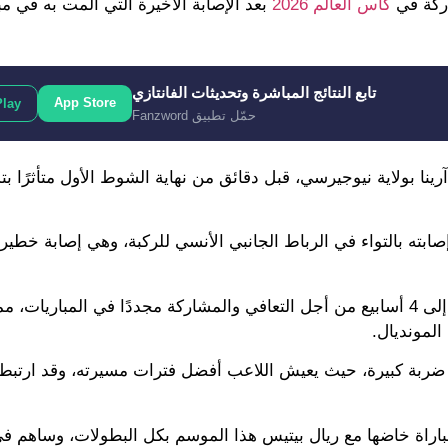
اركة في
كأس العالم 2026
بعد الإصابة الأخيرة التي ألّمت به في مبا
تابع النتائج المباشرة وتحديثات الفانتازي
App Store
Play
حمّل تطبيق Fanzword
ينا بولاية نيوجيرسي، قبل دقائق من نهاية الشوط الأول متأثرًا 
بته بالتواء في الرباط الجانبي الأنسي للركبة، وهي إصابة خطير
وبشكلٍ مبدئي، يحتاج صاحب الـ 26 عامًا إلى مدة تتراوح بين 3 إلى 4 أسابيع من أجل التعافي والمشاركة مجددًا في المبا
لمونديال.
ضربة كبيرة، حيث يعيش اللاعب أفضل فترات مسيرته، وقد ارتبط
ل نجم برشلونة السابق 15 هدفًا وصنع 13 آخرين في 43 مباراة خاضها مع ريال بيتيس هذا الموسم بكل البطولات، و