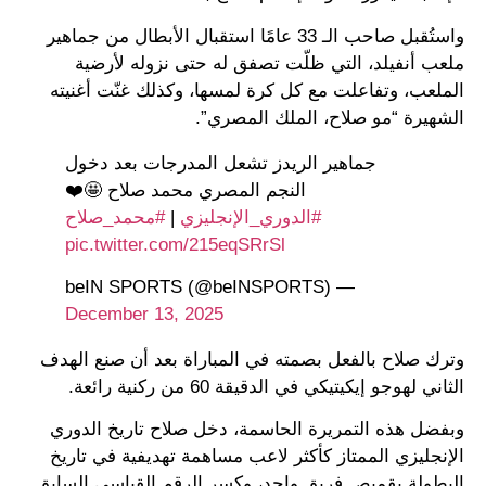
واستُقبل صاحب الـ 33 عامًا استقبال الأبطال من جماهير
ملعب أنفيلد، التي ظلّت تصفق له حتى نزوله لأرضية
الملعب، وتفاعلت مع كل كرة لمسها، وكذلك غنّت أغنيته
الشهيرة “مو صلاح، الملك المصري”.
جماهير الريدز تشعل المدرجات بعد دخول
النجم المصري محمد صلاح 🤩❤️
#الدوري_الإنجليزي
|
#محمد_صلاح
pic.twitter.com/215eqSRrSl
— beIN SPORTS (@beINSPORTS)
December 13, 2025
وترك صلاح بالفعل بصمته في المباراة بعد أن صنع الهدف
الثاني لهوجو إيكيتيكي في الدقيقة 60 من ركنية رائعة.
وبفضل هذه التمريرة الحاسمة، دخل صلاح تاريخ الدوري
الإنجليزي الممتاز كأكثر لاعب مساهمة تهديفية في تاريخ
البطولة بقميص فريق واحد، وكسر الرقم القياسي السابق