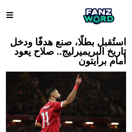
استُقبل بطلًا، صنع هدفًا ودخل
تاريخ البريميرليج.. صلاح يعود
أمام برايتون