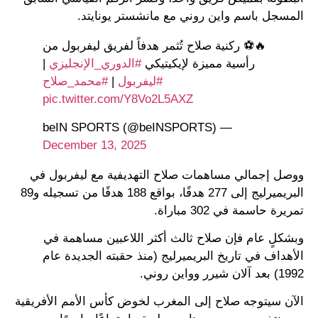
المسجل باسم واين روني مع مانشستر يونايتد.
🔥⚽️ ركنية صلاح تُثمر هدفاً لفريق ليفربول من
رأسية مميزة لإيكيتيكي
#الدوري_الإنجليزي
|
#ليفربول
|
#محمد_صلاح
pic.twitter.com/Y8Vo2L5AXZ
— beIN SPORTS (@beINSPORTS)
December 13, 2025
ووصل إجمالي مساهمات صلاح التهديفية مع ليفربول في
البريميرليج إلى 277 هدفًا، بواقع 188 هدفًا من تسجيله و89
تمريرة حاسمة في 302 مباراة.
وبشكلٍ عام فإن صلاح ثالث أكثر اللاعبين مساهمة في
الأهداف في تاريخ البريميرليج (منذ حقبته الجديدة عام
1992) بعد آلان شيرر وواين روني.
الآن سيتوجه صلاح إلى المغرب لخوض كأس الأمم الأفريقية