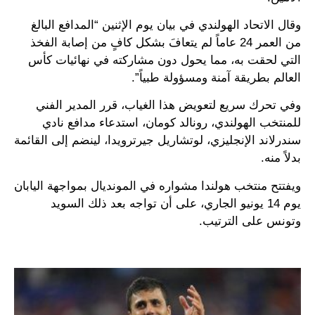
وقال الاتحاد الهولندي في بيان يوم الإثنين “المدافع البالغ
من العمر 24 عاماً لم يتعافَ بشكل كافٍ من إصابة الفخذ
التي لحقت به، مما يحول دون مشاركته في نهائيات كأس
العالم بطريقة آمنة ومسؤولة طبياً”.
وفي تحرك سريع لتعويض هذا الغياب، قرر المدير الفني
للمنتخب الهولندي، رونالد كومان، استدعاء مدافع نادي
سندرلاند الإنجليزي، لوتشاريل جيرترويدا، لينضم إلى القائمة
بدلاً منه.
ويفتتح منتخب هولندا مشواره في المونديال بمواجهة اليابان
يوم 14 يونيو الجاري، على أن تواجه بعد ذلك السويد
وتونس على الترتيب.