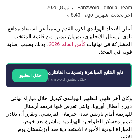
Fanzword Editorial Team
يونيو 8, 2026
اخر تحديث: شهرين ago
6:43 م
أعلن الاتحاد الهولندي لكرة القدم رسمياً عن استبعاد مدافع
نادي أرسنال الإنجليزي، يوريان تيمبر، من قائمة المنتخب
المشاركة في نهائيات
كأس العالم 2026
، وذلك بسبب إصابة
قوية في الفخذ.
تابع النتائج المباشرة وتحديثات الفانتازي
حمّل التطبيق
حمّل تطبيق Fanzword
وكان آخر ظهور للظهير الهولندي كبديل خلال مباراة نهائي
دوري أبطال أوروبا، والتي تعرض فيها فريقه أرسنال
للهزيمة أمام باريس سان جيرمان الفرنسي. وتقرر أن يغادر
تيمبر معسكر الطواحين الهولندية مباشرة بعد خوض
المباراة الودية الأخيرة الاستعدادية ضد أوزبكستان يوم
الاثنين.