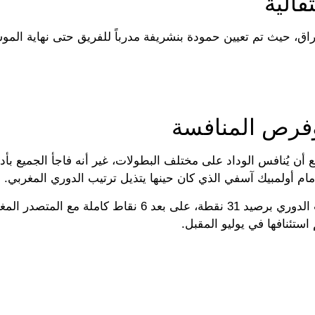
قالية
لأوراق، حيث تم تعيين حمودة بنشريفة مدرباً للفريق حتى نهاية الم
وفرص المنافسة
ن يُنافس الوداد على مختلف البطولات، غير أنه فاجأ الجميع بأد
مام أولمبيك آسفي الذي كان حينها يتذيل ترتيب الدوري المغربي.
على الصعيد المحلي، يحتل الوداد المركز الرابع في سلم ترتيب الدوري برصيد 31 نقطة، على بعد 