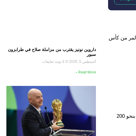
خروج المر من كأس
داروين نونيز يقترب من مزاملة صلاح في طرابزون
سبور
أغسطس 5, 2026
لا توجد تعليقات
Read More »
تشير التقارير الواردة من داخل مركب “بنجلون” أن إدارة الوداد اضطرت لدفع تعويض مالي كبير لفسخ التعاقد مع كارتيرون، قُدر بنحو 200