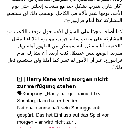
“كان هاري يتدرب بشكلٍ جيد مع منتخب إنجلترا حتى يوم
الأحد، يومها شعر بآلام في الكاحل، وبسبب ذلك لن يستطيع
المشاركة غدًا أمام فرايبورج”.
كما أضاف مجيبًا على السؤال الأهم حول موقف اللاعب من
المشاركة على ملعب سانتياجو برنابيو يوم الثلاثاء المقبل
“الحقيقة أنا متفائل بأنه سيتمكن من الظهور أمام ريال
مدريد. الوضع ليس عظيمًا، كنت أريده أن يشارك أمام
فرايبورج، غير أن الأمور لم تسر كما أملنا ولن يستطيع فعل
ذلك”.
1️⃣ | 𝗛𝗮𝗿𝗿𝘆 𝗞𝗮𝗻𝗲 𝘄𝗶𝗿𝗱 𝗺𝗼𝗿𝗴𝗲𝗻 𝗻𝗶𝗰𝗵𝘁
𝘇𝘂𝗿 𝗩𝗲𝗿𝗳𝘂̈𝗴𝘂𝗻𝗴 𝘀𝘁𝗲𝗵𝗲𝗻
🗣️Kompany: „Harry hat gut trainiert bis
Sonntag, dann hat er bei der
Nationalmannschaft sein Sprunggelenk
gespürt. Das hat Einfluss auf das Spiel von
morgen – er wird nicht zur…