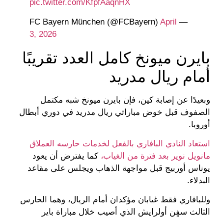
pic.twitter.com/KfpfAaqnHX
April
— FC Bayern München (@FCBayern)
3, 2026
بايرن ميونخ كامل العدد تقريبًا
أمام ريال مدريد
وبعيدًا عن إصابة كين، فإن بايرن ميونخ شبه مكتمل
الصفوف قبل خوض مباراتي ريال مدريد في دوري أبطال
أوروبا.
استعاد النادي البافاري بالفعل لخدمات حارسه العملاق
مانويل نوير بعد فترة من الغياب،
كما يفترض أن يعود
يوناس أوربيج قبل مواجهة الذهاب ويجلس على مقاعد
البدلاء.
وللبافاري فقط غيابان مؤكدان أمام الريال، وهما الحارس
الثالث سفٍن أولرايش الذي أصيب خلال مباراة باير