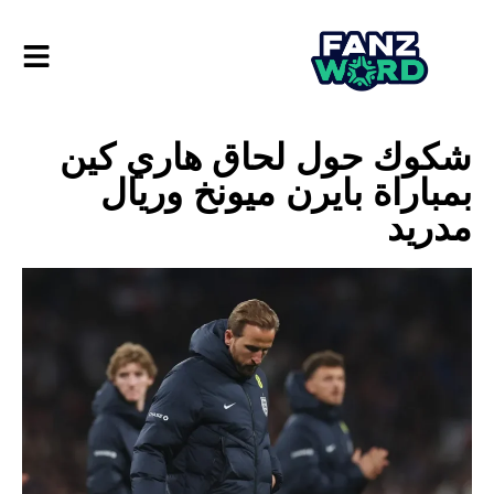
شكوك حول لحاق هاري كين
بمباراة بايرن ميونخ وريال
مدريد