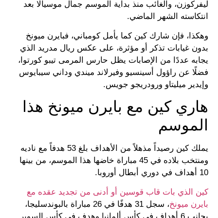
ليفركوزن، والغائب منذ بداية الموسم جمال موسيالا بعد
انتكاسته الشهر الماضي.
وهكذا، فإن شارك كين كما يأمل كومباني، فبايرن ميونخ
بدون غيابات تذكر أو مؤثرة، على عكس ريال مدريد الذي
يجابه عددًا من الإصابات يظل حارس المرمى تيبو كورتوا،
فضلًا عن راؤول أسينسيو وفيرلاند ميندي وداني سيبايوس
وإيدير ميليتاو ورودريجو جويس.
هاري كين مع بايرن ميونخ هذا
الموسم
يملك كين رصيداً مذهلاً من الأهداف بلغ 53 هدفاً مع ناديه
ومنتخب بلاده في 45 مباراة خاضها هذا الموسم، من بينها
10 أهداف في دوري أبطال أوروبا.
كين الذي بات قاب قوسين أو أدنى من تجديد عقده مع
بايرن ميونخ
، سجل 31 هدفًا في 26 مباراة بالبوندسليجا،
بجانب 6 أهداف في كأس ألمانيا وهدف في كأس السوبر