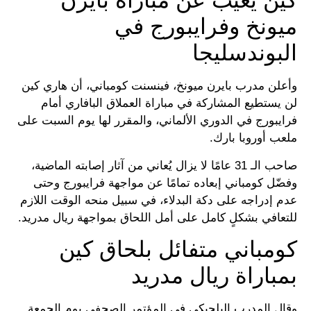
كين يغيب عن مباراة بايرن
ميونخ وفرايبورج في
البوندسليجا
وأعلن مدرب بايرن ميونخ، فينسنت كومباني، أن هاري كين
لن يستطيع المشاركة في مباراة العملاق البافاري أمام
فرايبورج في الدوري الألماني، والمقرر لها يوم السبت على
ملعب أوروبا بارك.
صاحب الـ 31 عامًا لا يزال يُعاني من آثار إصابته الماضية،
وفضّل كومباني إبعاده تمامًا عن مواجهة فرايبورج وحتى
عدم إدراجه على دكة البدلاء، في سبيل منحه الوقت اللازم
للتعافي بشكلٍ كامل على أمل اللحاق بمواجهة ريال مدريد.
كومباني متفائل بلحاق كين
بمباراة ريال مدريد
وقال المدرب البلجيكي في المؤتمر الصحفي يوم الجمعة