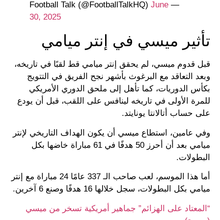
June
— Football Talk (@FootballTalkHQ)
30, 2025
تأثير ميسي في إنتر ميامي
قبل قدوم ميسي، لم يحقق إنتر ميامي قط لقبًا في تاريخه،
وبعد التعاقد مع البرغوث بأشهر نجح الفريق في التتويج
بكأس الدوريات، كما تأهل إلى ملحق الدوري الأمريكي
للمرة الأولى في تاريخه لينافس على اللقب، قبل أن يودع
على حساب أتالانتا يونايتد.
وفي عامين، استطاع ميسي أن يكون الهداف التاريخي لإنتر
ميامي بعد أن أحرز 50 هدفًا في 61 مباراة خاضها بكل
البطولات.
أما هذا الموسم، لعب صاحب الـ 337 عامًا 24 مباراة مع إنتر
ميامي بكل البطولات، سجل خلالها 16 هدفًا وصنع 6 آخرين.
“المعتاد على الهزائم” جماهير أمريكية تسخر من ميسي