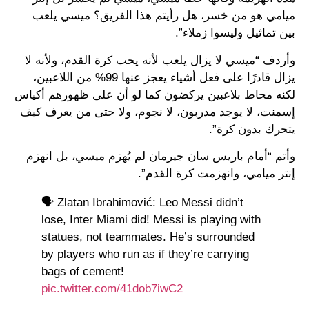
ميامي هو من خسر، هل رأيتم هذا الفريق؟ ميسي يلعب
بين تماثيل وليسوا زملاء”.
وأردف “ميسي لا يزال يلعب لأنه يحب كرة القدم، ولأنه لا
يزال قادرًا على فعل أشياء يعجز عنها 99% من اللاعبين،
لكنه محاط بلاعبين يركضون كما لو أن على ظهورهم أكياس
إسمنت، لا يوجد مدربون، لا نجوم، ولا حتى من يعرف كيف
يتحرك بدون كرة”.
وأتم “أمام باريس سان جيرمان لم يُهزم ميسي، بل انهزم
إنتر ميامي، وانهزمت كرة القدم”.
🗣️ Zlatan Ibrahimović: Leo Messi didn’t
lose, Inter Miami did! Messi is playing with
statues, not teammates. He’s surrounded
by players who run as if they’re carrying
bags of cement!
pic.twitter.com/41dob7iwC2