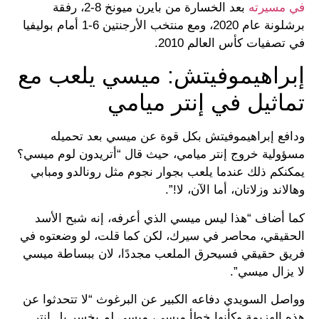
في مسيرته
بعد الخسارة من بايرن ميونخ 8-2، رفقة
برشلونة عام 2020، ومع منتخب الأرجنتين 6-1 أمام بوليفيا
في تصفيات كأس العالم 2010.
إبراهيموفيتش: ميسي يلعب مع
تماثيل في إنتر ميامي
ودافع إبراهيموفيتش بكل قوة عن ميسي بعد تحميله
مسؤولية خروج إنتر ميامي، حيث قال “أتريدون لوم ميسي؟
يمكنكم ذلك عندما يلعب بجوار نجوم مثل رونالدو ومبابي
وهالاند وزلاتان، أما الآن، لا!”.
كما أضاف “هذا ليس ميسي الذي أعرفه، إنه شبح الأسد
الحقيقي، محاصر في سيرك، لكن كما قلت، لو وضعتوه في
فريق حقيقي فسيحرق الملعب مجددًا، لان ببساطة ميسي
لا يزال ميسي”.
وواصل السويدي دفاعه الكبير عن البرغوث “لا تتحدثوا عن
هذه الهزيمة وكأنها خطأ ميسي، ميسي لم يخسر بل إنتر