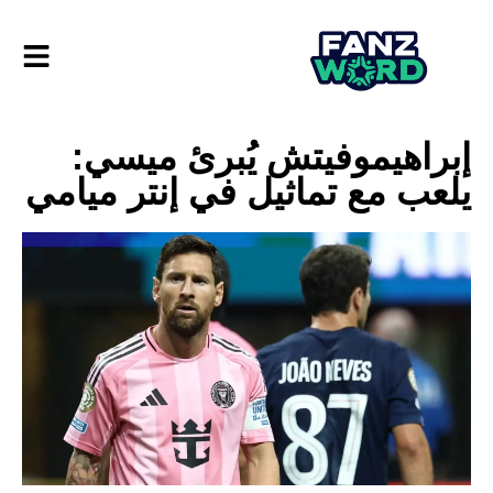
إبراهيموفيتش يُبرئ ميسي:
يلعب مع تماثيل في إنتر ميامي