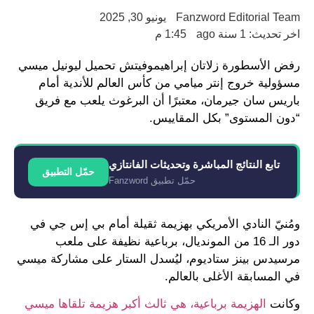
Fanzword Editorial Team
يونيو 30, 2025
اخر تحديث: 1 سنة ago
1:45 م
رفض الأسطورة زلاتان إبراهيموفيتش تحميل ليونيل ميسي
مسؤولية خروج إنتر ميامي من كأس العالم للأندية أمام
باريس سان جيرمان، معتبرًا أن البرغوث يلعب مع فريق
“دون المستوى” بكل المقاييس.
تابع النتائج المباشرة وتحديثات الفانتازي
حمّل التطبيق
حمّل تطبيق Fanzword
ومُنيّ النادي الأمريكي بهزيمة ثقيلة أمام بي إس جي في
دور الـ 16 من المونديال، برباعية نظيفة على ملعب
مرسيدس بينز ستاديوم، ليُسدل الستار على مشاركة ميسي
في المسابقة الأغلى بالعالم.
وكانت
الهزيمة برباعية، هي ثالث أكبر هزيمة تلقاها ميسي