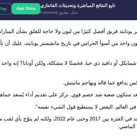
تابع النتائج المباشرة وتحديثات الفانتازي
App Store
Play
حمّل تطبيق Fanzword
ونايتد فريق أفضل كثيرًا من ليون ولا حاجة للقلق بشأن المباراة
كون واحد من أسوأ الحراس في تاريخ مانشستر يونايتد، عليك أن ت
مايكل أو دافيد دي خيا، فحسنًا لا مشكلة، ولكن أونانا؟ إنه واحد 
كس يدافع عما قاله ويهاجم ماتيتش.
 الغد ستكون صعبة ضد خصم قوي. نركز على تقديم أداء يُسعد جماهير
ٍ في العالم. البعض لا يستطيع قول الشيء نفسه”.
يذكر أن الدولي الصربي سبق وأن ارتدى قميص مانشستر يونايتد في الفترة بين 2017 وحتى عام 2
 الماضي.