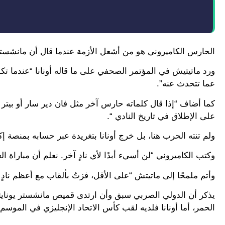
الحارس الكاميروني هو من أشعل الأزمة عندما قال أن مانشستر ي
ورد ماتيتيش في المؤتمر الصحفي على ما قاله أونانا “عندما ت
عما تتحدث عنه”.
كما أضاف “إذا قال كلماته حارس آخر مثل فان دير سار أو بيتر ش
على الإطلاق في تاريخ النادي “.
ولم تنته الحرب هنا، بل خرج أونانا بتغريدة عبر حسابه بمنصة إ
وكتب الكاميروني “لن أسيء أبدًا لأي نادٍ آخر. نعلم أن مباراة
وأتم ملمحًا إلى ماتيتش “على الأقل، فزتُ بألقاب مع أعظم ناد
الحمر، أما أونانا فلديه لقب كأس الاتحاد الإنجليزي في الموسم