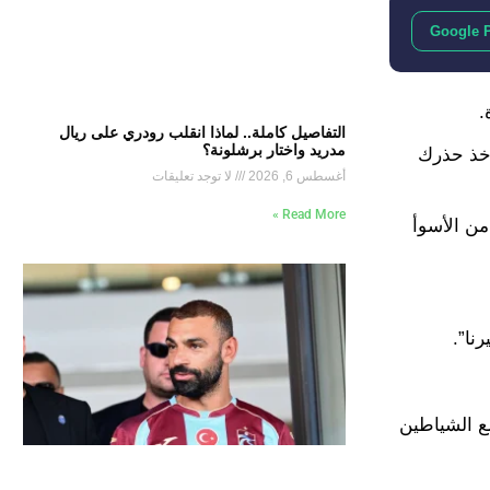
Google 
.
التفاصيل كاملة.. لماذا انقلب رودري على ريال
مدريد واختار برشلونة؟
أخذ حذرك
أغسطس 6, 2026
لا توجد تعليقات
Read More »
من الأسوأ
نا”.
202، ولكنه لم يتوّج بأي لقب مع الشياطين