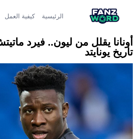
الرئيسية
كيفية العمل
أونانا يقلل من ليون.. فيرد مات
تاريخ يونايتد