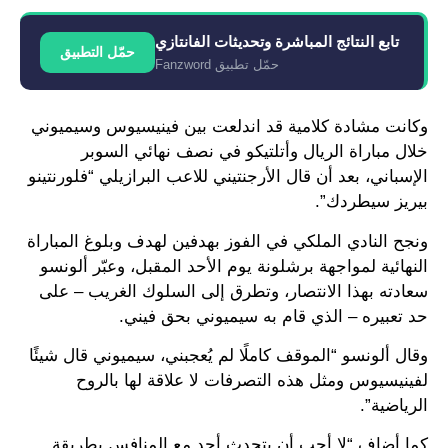
تابع النتائج المباشرة وتحديثات الفانتازي
حمّل التطبيق
حمّل تطبيق Fanzword
وكانت مشادة كلامية قد اندلعت بين فينيسيوس وسيميوني
خلال مباراة الريال وأتلتيكو في نصف نهائي السوبر
الإسباني، بعد أن قال الأرجنتيني للاعب البرازيلي “فلورنتينو
بيريز سيطردك”.
ونجح النادي الملكي في الفوز بهدفين لهدف وبلوغ المباراة
النهائية لمواجهة برشلونة يوم الأحد المقبل، وعبّر ألونسو
سعادته بهذا الانتصار، وتطرق إلى السلوك الغريب – على
حد تعبيره – الذي قام به سيميوني بحق فيني.
وقال ألونسو “الموقف كاملًا لم يُعجبني، سيميوني قال شيئًا
لفينيسيوس ومثل هذه التصرفات لا علاقة لها بالروح
الرياضية”.
كما أضاف “لا أحب أن يتحدث أحد مع المنافس بطريقة