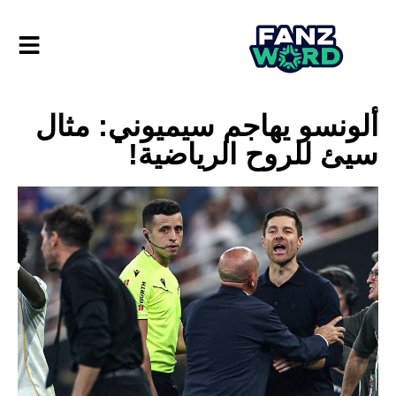
ألونسو يهاجم سيميوني: مثال
سيئ للروح الرياضية!