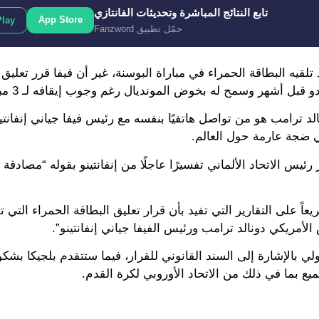
تابع النتائج المباشرة وتحديثات الفانتازي
App Store
Play
حمّل تطبيق Fanzword
ه البطاقة الحمراء في مباراة البوسنة، غير أن فيفا قرر تعليق 
د ترامب هو من تواصل هاتفيًا بنفسه مع رئيس فيفا جياني إنفانتي
 ضجة عارمة حول العالم.
يس الاتحاد الألماني تفسيرًا عاجلًا من إنفانتينو بقوله “مصادقة ف
عاً على التقارير التي تفيد بأن قرار تعليق البطاقة الحمراء التي ت
لأمريكي دونالد ترامب ورئيس الفيفا جياني إنفانتينو”.
ولي بالإشارة إلى السند القانوني للقرار، فيما ستتقدم بلجيكا بش
ع بما في ذلك من الاتحاد الأوروبي لكرة القدم.