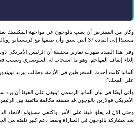
وكان من المفترض أن يغيب بالوجون عن مواجهة المكسيك بعد تلقي
مستندًا إلى المادة 37 التي سبق وأن طبقها مع كريستيانو رونالدو قبل أشهر وسمح له بخوض المونديال رغم وجوب إيقافه لـ 3 مباريات.
وفي هذا الصدد ظهرت تقارير مختلفة أن الرئيس الأمريكي دونال
إلغاء إيقاف المهاجم، وهو ما استجاب له السويسري وتسبب في
ألمانيا كانت أحدث المنخرطين في الأزمة، وطالب بيرند نويندور رئ
على المحك”.
وأتى أيضًا في بيان ألمانيا الرسمي “ينبغي على الفيفا أن يرد سري
الأمريكي فولارين بالوجون قد سبقته مكالمة هاتفية بين الرئيس ا
وحتى الآن لم يعلق فيفا على الأمر، واكتفى مسؤولو الاتحاد الد
ضد مشاركة بالوجون في المباراة وسط دعم كبير تلقته من الجمي