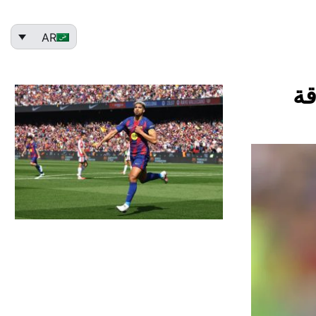
AR
قة