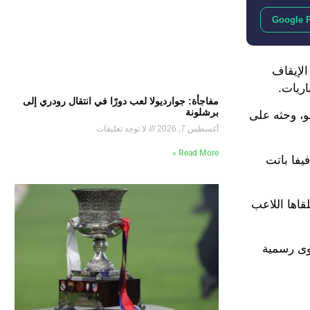
Google 
الإيقاف
مفاجأة: جوارديولا لعب دورًا في انتقال رودري إلى
برشلونة
و، وحثه على
أغسطس 7, 2026
لا توجد تعليقات
Read More »
يفا باتت
لقاها اللاعب
كوى رسمية