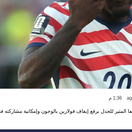
1:36 م
 فيفا المثير للجدل برفع إيقاف فولارين بالوجون وإمكانية مشاركته ف