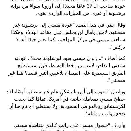
عودة صاحب الـ 37 عامًا مجددًا إلى أوروبا سواءً من بوابة
برشلونة أو غيره، من الخيارات الواردة بقوة.
وقال بيتي في هذا الصدد “عودة ميسي إلى برشلونة غير
منطقية، لامين يامال لن يجلس على مقاعد البدلاء، وهكذا
سيلعب ميسي في مركز المهاجم، لكننا نعلم جيدًا أنه لا
يركض”.
كما أضاف “لن نرى ميسي يعود لبرشلونة مجددًا، عودته
ستعني انتقاص لاعب من خط الوسط، فهل سيستطيع
الفريق السيطرة على الميدان بلاعبين اثنين فقط؟ هذا غير
منطقي”.
وواصل “العودة إلى أوروبا بشكلٍ عام غير منطقية أيضًا، لقد
حظيّ ميسي بمعاملة خاصة في أمريكا، تمامًا كما يحدث
لكريستيانو رونالدو في السعودية، ولا يستطيع أي نادٍ هنا أن
يدفع رواتب مماثلة”.
وأردف “حصول ميسي على راتب كالذي يتقاضاه سيعني