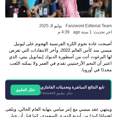
Fanzword Editorial Team
يوليو 8, 2025
اخر تحديث: 1 سنة ago
4:39 م
أصبحت عادة نجوم الكرة الفرنسية الهجوم على ليونيل
ميسي منذ كأس العالم 2022، وآخر الانتقادات التي تعرض
لها البرغوث أتت من أسطورة الديوك إيمانويل بيتي، الذي
اعتبر أن النجم الأرجنتيني تقدم في العمر ولا يمكنه اللعب
مجددًا في أوروبا.
تابع النتائج المباشرة وتحديثات الفانتازي
حمّل التطبيق
حمّل تطبيق Fanzword
وينتهي عقد ميسي مع إنتر ميامي بنهاية العام الحالي، ويلقى
اهتمامًا كبيرًا من أندية الدوري السعودي، كما قيل أن خيار