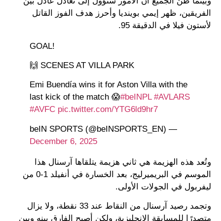
وبينما ظنّ الجميع أن الأمور ستؤول إلى تعادل عادل بين
الفريقين، ظهر إيمي بوينديا وأحرز هدف الفوز القاتل
لأستون فيلا في الدقيقة 95.
GOAL!
SCENES AT VILLA PARK 🙌
Emi Buendía wins it for Aston Villa with the
last kick of the match 😱
#beINPL
#AVLARS
#AVFC
pic.twitter.com/YTG6ld9hr7
— beIN SPORTS (@beINSPORTS_EN)
December 6, 2025
وتُعد هذه الهزيمة هي ثاني هزيمة يتلقاها آرسنال هذا
الموسم في البريميرليج، بعد الخسارة في أنفيلد 1-0 من
ليفربول في الجولات الأولى.
وتجمد رصيد آرسنال من النقاط عند 33 نقطة، ولا يزال
متصدرًا للمسابقة الإنجليزية، ولكن أصبح الفارق بينه وبين