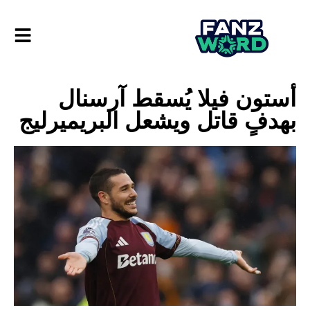
أستون فيلا يُسقط آرسنال
بهدفٍ قاتل ويشعل البريميرليج