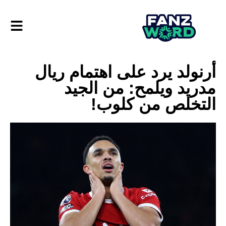
أرنولد يرد على اهتمام ريال
مدريد ويلمح: من الجيد
التخلص من كلوب!