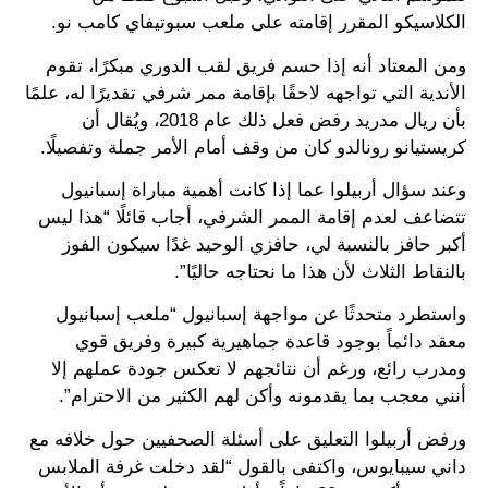
الكلاسيكو المقرر إقامته على ملعب سبوتيفاي كامب نو.
ومن المعتاد أنه إذا حسم فريق لقب الدوري مبكرًا، تقوم
الأندية التي تواجهه لاحقًا بإقامة ممر شرفي تقديرًا له، علمًا
بأن ريال مدريد رفض فعل ذلك عام 2018، ويُقال أن
كريستيانو رونالدو كان من وقف أمام الأمر جملة وتفصيلًا.
وعند سؤال أربيلوا عما إذا كانت أهمية مباراة إسبانيول
تتضاعف لعدم إقامة الممر الشرفي، أجاب قائلًا “هذا ليس
أكبر حافز بالنسبة لي، حافزي الوحيد غدًا سيكون الفوز
بالنقاط الثلاث لأن هذا ما نحتاجه حاليًا”.
واستطرد متحدثًا عن مواجهة إسبانيول “ملعب إسبانيول
معقد دائماً بوجود قاعدة جماهيرية كبيرة وفريق قوي
ومدرب رائع، ورغم أن نتائجهم لا تعكس جودة عملهم إلا
أنني معجب بما يقدمونه وأكن لهم الكثير من الاحترام”.
ورفض أربيلوا التعليق على أسئلة الصحفيين حول خلافه مع
داني سيبايوس، واكتفى بالقول “لقد دخلت غرفة الملابس