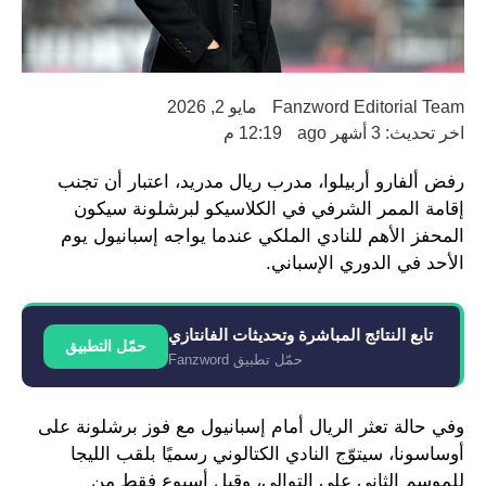
Fanzword Editorial Team
مايو 2, 2026
اخر تحديث: 3 أشهر ago
12:19 م
رفض ألفارو أربيلوا، مدرب ريال مدريد، اعتبار أن تجنب
إقامة الممر الشرفي في الكلاسيكو لبرشلونة سيكون
المحفز الأهم للنادي الملكي عندما يواجه إسبانيول يوم
الأحد في الدوري الإسباني.
تابع النتائج المباشرة وتحديثات الفانتازي
حمّل التطبيق
حمّل تطبيق Fanzword
وفي حالة تعثر الريال أمام إسبانيول مع فوز برشلونة على
أوساسونا، سيتوّج النادي الكتالوني رسميًا بلقب الليجا
للموسم الثاني على التوالي، وقبل أسبوع فقط من